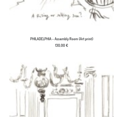
AJOUTER AU PANIER
PHILADELPHIA - Assembly Room (Art print)
130,00
€