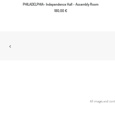
AJOUTER AU PANIER
PHILADELPHIA- Independence Hall - Assembly Room
180,00
€
All images and conte