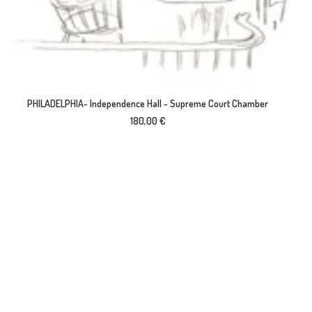
AJOUTER AU PANIER
PHILADELPHIA- Independence Hall - Supreme Court Chamber
180,00
€