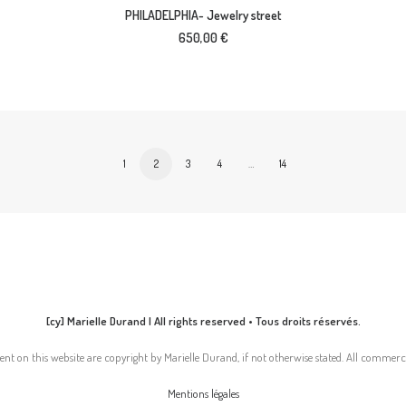
AJOUTER AU PANIER
PHILADELPHIA- Jewelry street
650,00
€
1
2
3
4
…
14
[cy] Marielle Durand | All rights reserved • Tous droits réservés.
nt on this website are copyright by Marielle Durand, if not otherwise stated. All commerci
Mentions légales