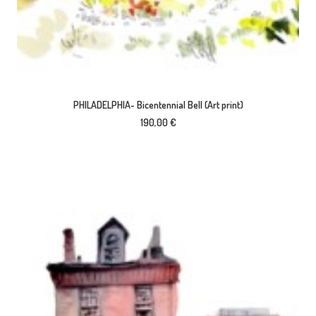
AJOUTER AU PANIER
PHILADELPHIA- Bicentennial Bell (Art print)
190,00
€