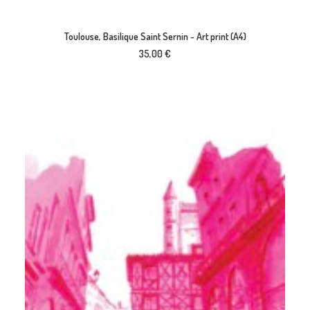
AJOUTER AU PANIER
Toulouse, Basilique Saint Sernin - Art print (A4)
35,00
€