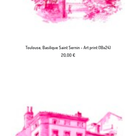
AJOUTER AU PANIER
Toulouse, Basilique Saint Sernin - Art print (18x24)
20,00
€