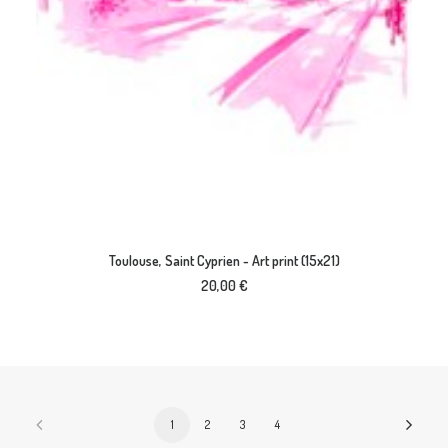
AJOUTER AU PANIER
Toulouse, Saint Cyprien - Art print (15x21)
20,00
€
1
2
3
4