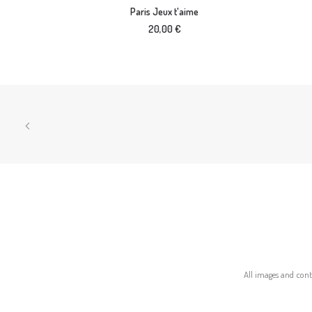
AJOUTER AU PANIER
Paris Jeux t'aime
20,00
€
All images and conte