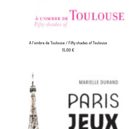
AJOUTER AU PANIER
A l'ombre de Toulouse / Fifty shades of Toulouse
15,00
€