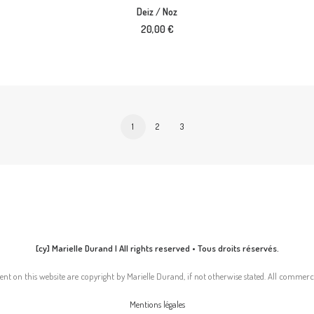
AJOUTER AU PANIER
Deiz / Noz
20,00
€
1
2
3
[cy] Marielle Durand | All rights reserved • Tous droits réservés.
nt on this website are copyright by Marielle Durand, if not otherwise stated. All commerci
Mentions légales