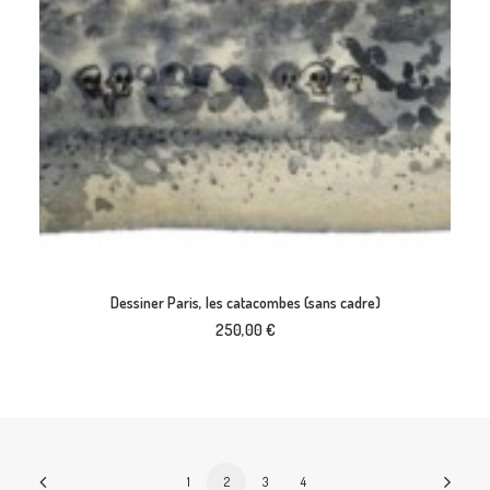
AJOUTER AU PANIER
Dessiner Paris, les catacombes (sans cadre)
250,00
€
1
2
3
4