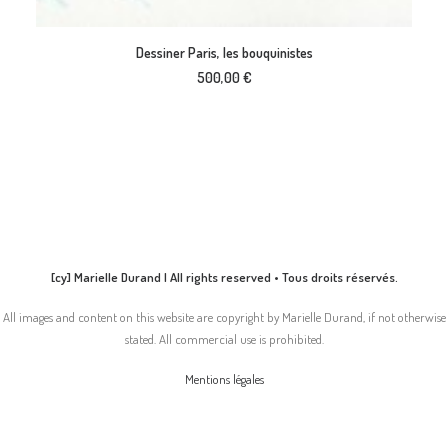
AJOUTER AU PANIER
Dessiner Paris, les bouquinistes
500,00
€
[cy] Marielle Durand | All rights reserved • Tous droits réservés.
All images and content on this website are copyright by Marielle Durand, if not otherwise
stated. All commercial use is prohibited.
Mentions légales