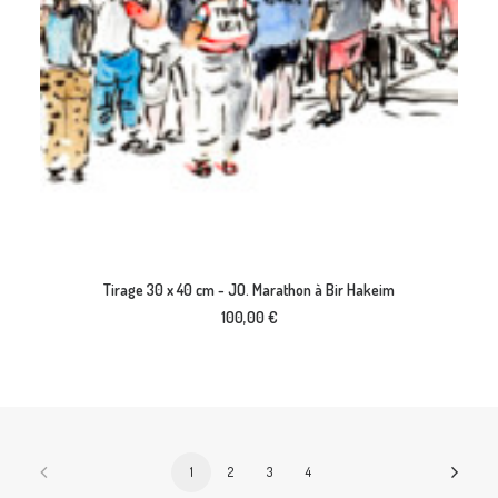
AJOUTER AU PANIER
Tirage 30 x 40 cm - JO. Marathon à Bir Hakeim
100,00
€
1
2
3
4