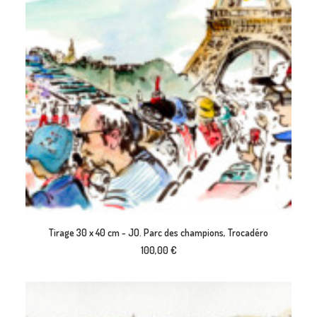
AJOUTER AU PANIER
Tirage 30 x 40 cm - JO. Parc des champions, Trocadéro
100,00
€