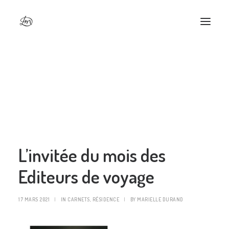
L’invitée du mois des Editeurs de voyage
Accueil
Carnets
L’invitée du mois des Editeurs de voyage
L’invitée du mois des
Editeurs de voyage
17 MARS 2021
|
IN
CARNETS
,
RÉSIDENCE
|
BY
MARIELLE DURAND