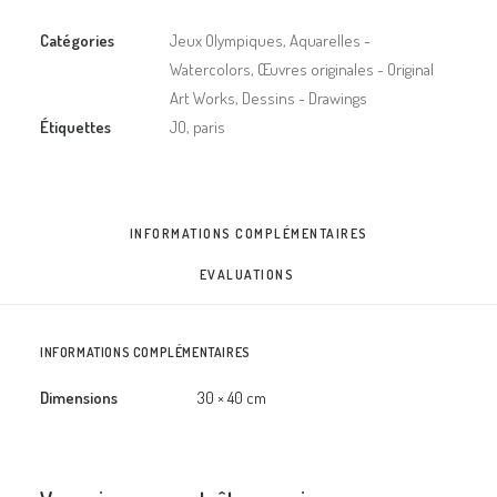
x
33
Catégories
Jeux Olympiques
,
Aquarelles -
cm
Watercolors
,
Œuvres originales - Original
-
Art Works
,
Dessins - Drawings
JO.
Étiquettes
JO
,
paris
Parc
de
Choisy,
INFORMATIONS COMPLÉMENTAIRES
fan
zone
EVALUATIONS 
INFORMATIONS COMPLÉMENTAIRES
Dimensions
30 × 40 cm