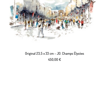
AJOUTER AU PANIER
Original 23,5 x 33 cm - JO. Champs Élysées
450,00
€