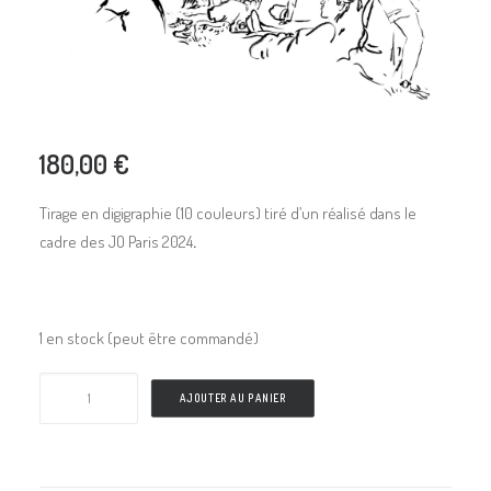
180,00
€
Tirage en digigraphie (10 couleurs) tiré d’un réalisé dans le
cadre des JO Paris 2024
.
1 en stock (peut être commandé)
quantité
AJOUTER AU PANIER
de
Original
23,5