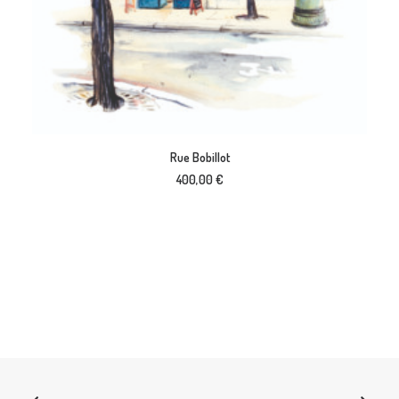
AJOUTER AU PANIER
Rue Bobillot
400,00
€