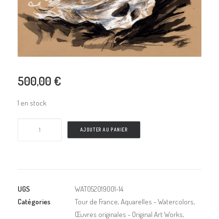
500,00
€
1 en stock
AJOUTER AU PANIER
UGS
WAT052019001-14
Catégories
Tour de France
,
Aquarelles - Watercolors
,
Œuvres originales - Original Art Works
,