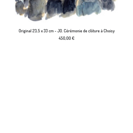
AJOUTER AU PANIER
Original 23,5 x 33 cm - JO. Cérémonie de clôture à Choisy
450,00
€