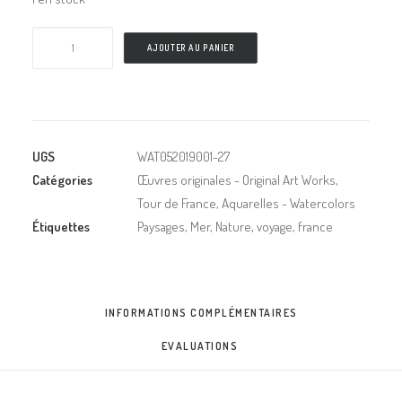
AJOUTER AU PANIER
UGS
WAT052019001-27
Catégories
Œuvres originales - Original Art Works
,
Tour de France
,
Aquarelles - Watercolors
Étiquettes
Paysages
,
Mer
,
Nature
,
voyage
,
france
INFORMATIONS COMPLÉMENTAIRES
EVALUATIONS 