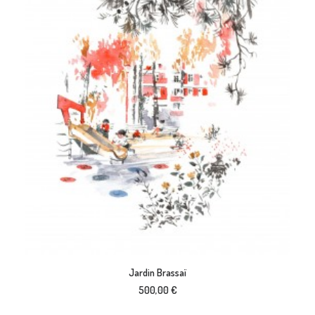
LIRE LA SUITE
Jardin Brassaï
500,00
€