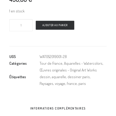
1 en stock
AJOUTER AU PANIER
UGS
WAT052019001-28
Catégories
Tour de France
,
Aquarelles - Watercolors
,
Œuvres originales - Original Art Works
Étiquettes
dessin
,
aquarelle
,
dessiner paris
,
Paysages
,
voyage
,
france
,
paris
INFORMATIONS COMPLÉMENTAIRES