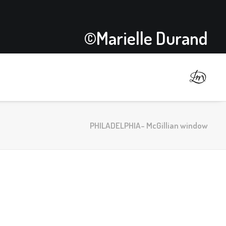
©Marielle Durand
PHILADELPHIA- McGillian window