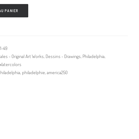
AU PANIER
1-49
ales - Original Art Works
,
Dessins - Drawings
,
Philadelphia
,
 Watercolors
hiladelphia
,
philadelphie
,
america250