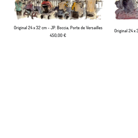
AJOUTER AU PANIER
Original 24 x 32 cm - JP. Boccia, Porte de Versailles
Original 24 x
450,00
€