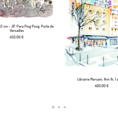
AJOUTER AU PANIER
 32 cm - JP. Para Ping Pong, Porte de
Versailles
450,00
€
AJOUTER AU PANIER
Librairie Maruani, 1km 1h, 1 
400,00
€