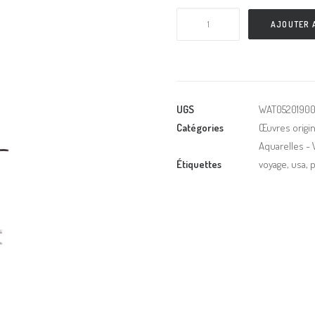
AJOUTER 
UGS
WAT05201900
Catégories
Œuvres origin
Aquarelles -
Étiquettes
voyage
,
usa
,
p