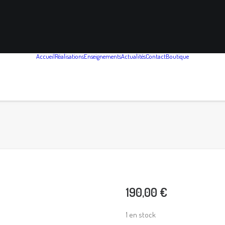
Accueil
Réalisations
Enseignements
Actualités
Contact
Boutique
190,00
€
1 en stock