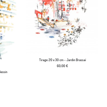
AJOUTER AU PANIER
Tirage 20 x 30 cm - Jardin Brassaï
60,00
€
dessin