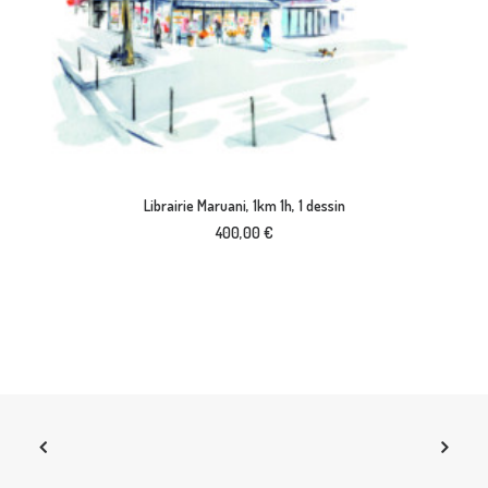
AJOUTER AU PANIER
Librairie Maruani, 1km 1h, 1 dessin
400,00
€