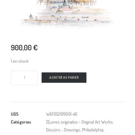
900,00
€
1 en stock
AJOUTER AU PANIER
UGS
WAT052019001-46
Catégories
Œuvres originales - Original Art Works
,
Dessins - Drawings
,
Philadelphia
,