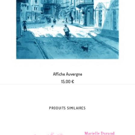
AJOUTER AU PANIER
Affiche Auvergne
15,00
€
PRODUITS SIMILAIRES