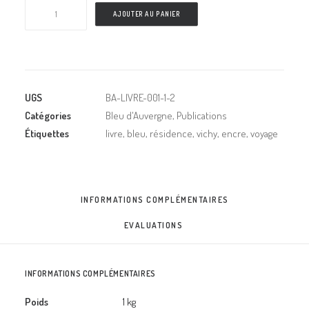
quantité
AJOUTER AU PANIER
de
Bleu
d'Auvergne
(nouvelle
édition)
UGS
BA-LIVRE-001-1-2
Catégories
Bleu d'Auvergne
,
Publications
Étiquettes
livre
,
bleu
,
résidence
,
vichy
,
encre
,
voyage
INFORMATIONS COMPLÉMENTAIRES
EVALUATIONS 
INFORMATIONS COMPLÉMENTAIRES
Poids
1 kg