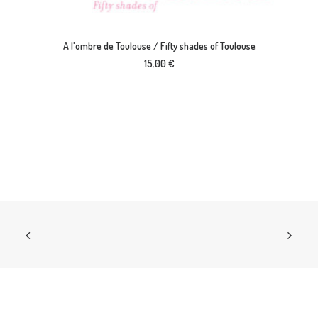
AJOUTER AU PANIER
A l'ombre de Toulouse / Fifty shades of Toulouse
15,00
€